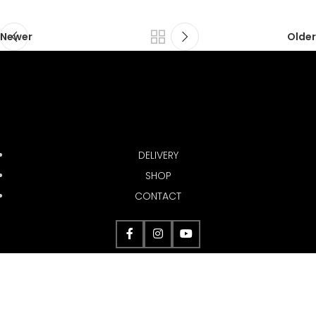
Newer
Older
DELIVERY
SHOP
CONTACT
© 2021 Marko Feher. All rights reserved.