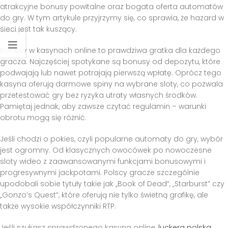
atrakcyjne bonusy powitalne oraz bogata oferta automatów
do gry. W tym artykule przyjrzymy się, co sprawia, że hazard w
sieci jest tak kuszący.
Bonusy w kasynach online to prawdziwa gratka dla każdego
gracza. Najczęściej spotykane są bonusy od depozytu, które
podwajają lub nawet potrajają pierwszą wpłatę. Oprócz tego
kasyna oferują darmowe spiny na wybrane sloty, co pozwala
przetestować gry bez ryzyka utraty własnych środków.
Pamiętaj jednak, aby zawsze czytać regulamin – warunki
obrotu mogą się różnić.
Jeśli chodzi o pokies, czyli popularne automaty do gry, wybór
jest ogromny. Od klasycznych owocówek po nowoczesne
sloty wideo z zaawansowanymi funkcjami bonusowymi i
progresywnymi jackpotami. Polscy gracze szczególnie
upodobali sobie tytuły takie jak „Book of Dead”, „Starburst” czy
„Gonzo’s Quest”, które oferują nie tylko świetną grafikę, ale
także wysokie współczynniki RTP.
Jeśli szukasz sprawdzonego kasyna online,
luckera polska